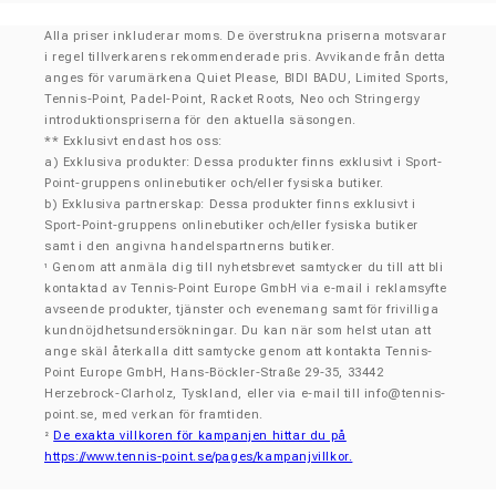
Alla priser inkluderar moms. De överstrukna priserna motsvarar
i regel tillverkarens rekommenderade pris. Avvikande från detta
anges för varumärkena Quiet Please, BIDI BADU, Limited Sports,
Tennis-Point, Padel-Point, Racket Roots, Neo och Stringergy
introduktionspriserna för den aktuella säsongen.
** Exklusivt endast hos oss:
a) Exklusiva produkter: Dessa produkter finns exklusivt i Sport-
Point-gruppens onlinebutiker och/eller fysiska butiker.
b) Exklusiva partnerskap: Dessa produkter finns exklusivt i
Sport-Point-gruppens onlinebutiker och/eller fysiska butiker
samt i den angivna handelspartnerns butiker.
Genom att anmäla dig till nyhetsbrevet samtycker du till att bli
¹
kontaktad av Tennis-Point Europe GmbH via e-mail i reklamsyfte
avseende produkter, tjänster och evenemang samt för frivilliga
kundnöjdhetsundersökningar. Du kan när som helst utan att
ange skäl återkalla ditt samtycke genom att kontakta Tennis-
Point Europe GmbH, Hans-Böckler-Straße 29-35, 33442
Herzebrock-Clarholz, Tyskland, eller via e-mail till
info@tennis-
point.se
, med verkan för framtiden.
De exakta villkoren för kampanjen hittar du på
²
https://www.tennis-point.se/pages/kampanjvillkor.