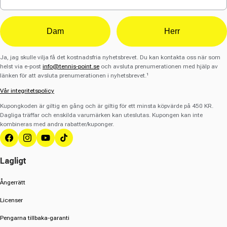
Dam
Herr
Ja, jag skulle vilja få det kostnadsfria nyhetsbrevet. Du kan kontakta oss när som
helst via e-post
info@tennis-point.se
och avsluta prenumerationen med hjälp av
länken för att avsluta prenumerationen i nyhetsbrevet.¹
Vår integritetspolicy
Kupongkoden är giltig en gång och är giltig för ett minsta köpvärde på 450 KR.
Dagliga träffar och enskilda varumärken kan uteslutas. Kupongen kan inte
kombineras med andra rabatter/kuponger.
Facebook
Instagram
YouTube
TikTok
Lagligt
Ångerrätt
Licenser
Pengarna tillbaka-garanti