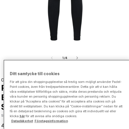
Öppna media 1 i modal
från
1
/
4
Ditt samtycke till cookies
ODLO
För att göra din shoppingupplevelse så trevlig som möjligt använder Padel-
Performance Warm Eco Big Logo
Point cookies, även från tredjepartsleverantörer. Detta gör att vi kan hålla
våra webbplatser tillförlitliga och säkra, mäta deras prestanda och erbjuda
Bottom Long Tights Damer-
våra kunder en personlig shoppingupplevelse och personlig reklam. Du
klickar på ”Acceptera alla cookies” för att acceptera alla cookies och gå
Svart,Grå
direkt till webbplatsen. Du kan klicka på ”Cookie-inställningar” nedan för att
få en detaljerad beskrivning av cookies och göra ett individuellt val eller
SKU 08946401432000
klicka
här
för att avvisa alla onödiga cookies.
Datadäkerhet
Företagsinformation
429,00 kr
940,00 kr
-54%
Reapris
Ordinarie pris